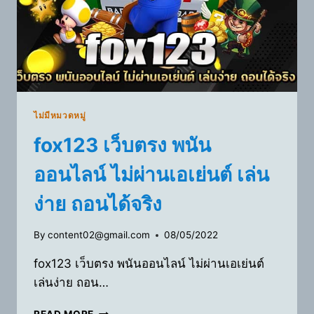
ไม่มีหมวดหมู่
fox123 เว็บตรง พนัน
ออนไลน์ ไม่ผ่านเอเย่นต์ เล่น
ง่าย ถอนได้จริง
By
content02@gmail.com
08/05/2022
fox123 เว็บตรง พนันออนไลน์ ไม่ผ่านเอเย่นต์
เล่นง่าย ถอน…