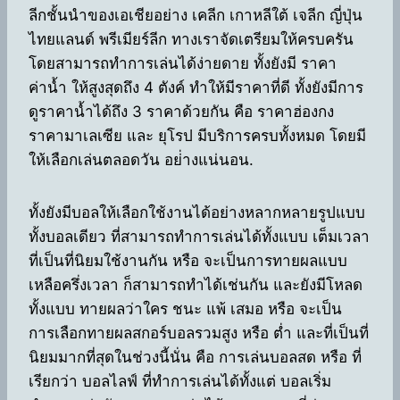
ลีกชั้นนำของเอเชียอย่าง เคลีก เกาหลีใต้ เจลีก ญี่ปุ่น
ไทยแลนด์ พรีเมียร์ลีก ทางเราจัดเตรียมให้ครบครัน
โดยสามารถทำการเล่นได้ง่ายดาย ทั้งยังมี ราคา
ค่าน้ำ ให้สูงสุดถึง 4 ตังค์ ทำให้มีราคาที่ดี ทั้งยังมีการ
ดูราคาน้ำได้ถึง 3 ราคาด้วยกัน คือ ราคาฮ่องกง
ราคามาเลเซีย และ ยุโรป มีบริการครบทั้งหมด โดยมี
ให้เลือกเล่นตลอดวัน อย่่างแน่นอน.
ทั้งยังมีบอลให้เลือกใช้งานได้อย่างหลากหลายรูปแบบ
ทั้งบอลเดียว ที่สามารถทำการเล่นได้ทั้งแบบ เต็มเวลา
ที่เป็นที่นิยมใช้งานกัน หรือ จะเป็นการทายผลแบบ
เหลือครึ่งเวลา ก็สามารถทำได้เช่นกัน และยังมีโหลด
ทั้งแบบ ทายผลว่าใคร ชนะ แพ้ เสมอ หรือ จะเป็น
การเลือกทายผลสกอร์บอลรวมสูง หรือ ต่ำ และที่เป็นที่
นิยมมากที่สุดในช่วงนี้นั่น คือ การเล่นบอลสด หรือ ที่
เรียกว่า บอลไลฟ์ ที่ทำการเล่นได้ทั้งแต่ บอลเริ่ม