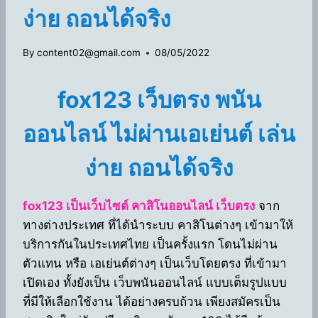
ง่าย ถอนได้จริง
By
content02@gmail.com
08/05/2022
fox123 เว็บตรง พนัน
ออนไลน์ ไม่ผ่านเอเย่นต์ เล่น
ง่าย ถอนได้จริง
fox123 เป็นเว็บไซต์ คาสิโนออนไลน์ เว็บตรง
จาก
ทางต่างประเทศ ที่ได้นำระบบ คาสิโนต่างๆ เข้ามาให้
บริการกันในประเทศไทย เป็นครั้งแรก โดนไม่ผ่าน
ตัวแทน หรือ เอเย่นต์ต่างๆ เป็นเว็บโดยตรง ที่เข้ามา
เปิดเอง ทั้งยังเป็น เว็บพนันออนไลน์ แบบเต็มรูปแบบ
ที่มีให้เลือกใช้งาน ได้อย่างครบถ้วน เพียงสมัครเป็น