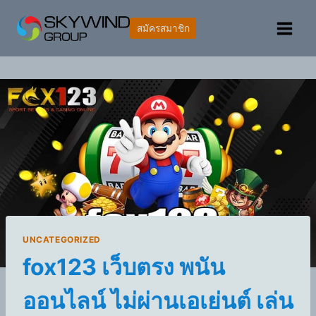
สมัครสมาชิก
UNCATEGORIZED
fox123 เว็บตรง พนัน
ออนไลน์ ไม่ผ่านเอเย่นต์ เล่น