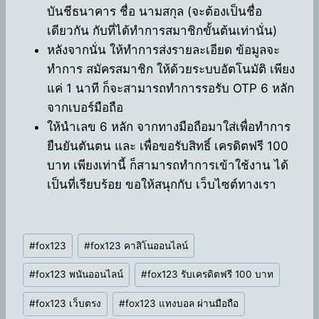
บันชีธนาคาร ชื่อ นามสกุล (จะต้องเป็นชื่อ
เดียวกัน กับที่ได้ทำการสมาชิกขั้นต้นเท่านั่น)
หลังจากนั่น ให้ทำการส่งรายละเอียด ข้อมูลจะ
ทำการ สมัครสมาชิก ให้ด้วยระบบอัตโนมัติ เพียง
แค่ 1 นาที ก็จะสามารถทำการรอรับ OTP 6 หลัก
จากเบอร์มือถือ
ให้นำเลข 6 หลัก จากทางมือถือมาใส่เพื่อทำการ
ยืนยันตันตน และ เพื่อขอรับสิทธิ์ เครดิตฟรี 100
บาท เพียงเท่านี้ ก็สามารถทำการเข้าใช้งาน ได้
เป็นที่เรียบร้อย ขอให้สนุกกับ เว็บไซต์ทางเรา
#
fox123
#
fox123 คาสิโนออนไลน์
#
fox123 พนันออนไลน์
#
fox123 รับเครดิตฟรี 100 บาท
#
fox123 เว็บตรง
#
fox123 แทงบอล ผ่านมือถือ