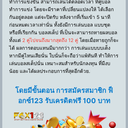
ทำการแข่งขัน สามารถเล่นได้ตลอดเวลา ที่คู่บอล
ทำการแข่ง โดยจะมีราคาที่เปลี่ยนแปลงให้ ได้เลือก
กันอยู่ตลอด แต่จะปิดรับ หลังจากที่เริ่มเข้า 5 นาที
ก่อนหมดเวลาเท่านั่น ทั้งยังมีการเล่นบอล แบบชุด
หรือที่เรียกกัน บอลสเต็ป ที่เป็นจะสามารถทายผลบอล
ทั้งแต่
2 คู่ไปจนถึงมากสุดถึง 12 คู่
โดยเมื่อทายถูกก็จะ
ได้ ผลการตอบแทนมีมากกว่า การเล่นแบบบบเต็ง
หากมีคู่ไหนเสียนั่น ใบนั่นก็จะถือว่าแพ้ทันที ทำให้การ
เล่นบอลสเต็ปนั่น เหมาะสมสำหรับนักลงทุน ที่มีงบ
น้อย และได้ผลประกอบการที่สุดอีกด้วย.
โดยมีขั้นตอน การสมัครสมาชิก ฟ็
อกซ์123 รับเครดิตฟรี 100 บาท