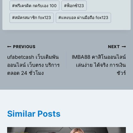
#
ฟรีเครดิต กดรับเอง 100
#
ฟ็อกซ์123
#
สมัครสมาชิก fox123
#
แทงบอล ผ่านมือถือ fox123
PREVIOUS
NEXT
ufabetcash เว็บเดิมพัน
IMBA88 คาสิโนออนไลน์
ออนไลน์ เว็บตรง บริการ
เล่นง่าย ได้จริง การเงิน
ตลอด 24 ชั่วโมง
ชัวร์
Similar Posts