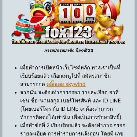
การสมัครสมาชิก ฟ็อกซ์123
เมื่อทำการเปิดหน้าเว็บไซต์หลัก ทางเราเป็นที่
เรียบร้อยแล้ว เลือกเมนูไปที่ สมัครสมาชิก
สามารถกด
คลิ๊กเลย skywind
จากนั่น จะต้องทำการกรอก รายละเอียด อาทิ
เช่น ชื่อ-นามสกุล เบอร์โทรศัพท์ และ ID LINE
(โดยเบอร์โทร กับ ID LINE จะต้องสามารถ
ทำการติดต่อได้เท่านั่น เพื่อเป็นการรักษาสิทธิ์)
เมื่อทำข้อที่ 2 เรียบร้อยแล้ว จะต้องทำการ กรอก
รายละเอียด การทำรายการแจ้งถอน โดยมี เลข