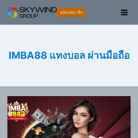
สมัครสมาชิก
IMBA88 แทงบอล ผ่านมือถือ