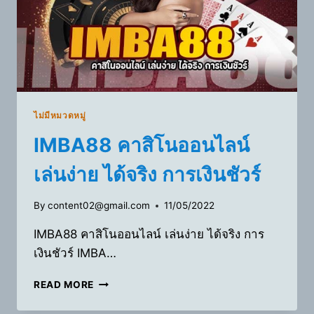
ไม่มีหมวดหมู่
IMBA88 คาสิโนออนไลน์
เล่นง่าย ได้จริง การเงินชัวร์
By
content02@gmail.com
11/05/2022
IMBA88 คาสิโนออนไลน์ เล่นง่าย ได้จริง การ
เงินชัวร์ IMBA…
READ MORE